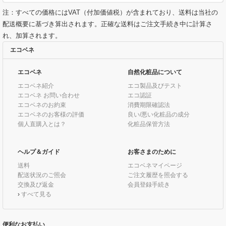
注：すべての価格にはVAT（付加価値税）が含まれており、送料は当社の
配送概要に基づき算出されます。正確な送料はご注文手続き中に計算さ
れ、加算されます。
エコベネ
エコベネ
自然化粧品について
エコベネ紹介
エコ製品及びテスト
エコベネ お問い合わせ
エコ認証
エコベネのお約束
消費期限確認法
エコベネのお客様の評価
良い/悪い化粧品の成分
個人直購入とは？
化粧品保管方法
ヘルプ＆ガイド
お客さまのために
送料
エコベネマイページ
配送状況のご照会
ご注文履歴を照会する
交換及び返金
会員登録手続き
›
すべて見る
便利なお支払い