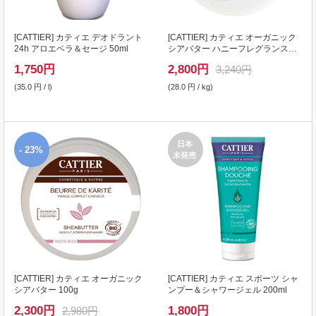
[
CATTIER
] カティエ デオドラント
[
CATTIER
] カティエ オーガニック
24h アロエベラ＆セージ 50ml
シアバター ハニーフレグランス
100g
1,750
円
2,800
円
3,240円
(35.0 円 / l)
(28.0 円 / kg)
日本
- 23%
未発売
[
CATTIER
] カティエ オーガニック
[
CATTIER
] カティエ スポーツ シャ
シアバター 100g
ンプー＆シャワージェル 200ml
2,300
円
1,800
円
2,980円