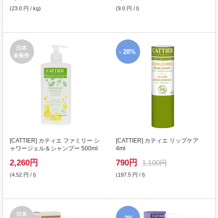
(23.0 円 / kg)
(9.0 円 / l)
日本
- 28%
未発売
[
CATTIER
] カティエ ファミリー シ
[
CATTIER
] カティエ リップケア
ャワージェル＆シャンプー 500ml
4ml
2,260
円
790
円
1,100円
(4.52 円 / l)
(197.5 円 / l)
日本