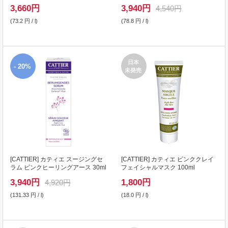
ッツバター 50ml
3,660
円
3,940
円
4,540円
(73.2 円 / l)
(78.8 円 / l)
日本
- 20%
未発売
[
CATTIER
] カティエ スージングセ
[
CATTIER
] カティエ ピンククレイ
ラム ピンクヒーリングアース 30ml
フェイシャルマスク 100ml
3,940
円
1,800
円
4,920円
(131.33 円 / l)
(18.0 円 / l)