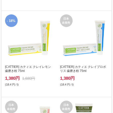
日本
- 18%
未発売
[
CATTIER
] カティエ クレイレモン
[
CATTIER
] カティエ クレイプロポ
歯磨き粉 75ml
リス 歯磨き粉 75ml
1,380
円
1,380
円
1,680円
(18.4 円 / l)
(18.4 円 / l)
日本
日本
未発売
未発売