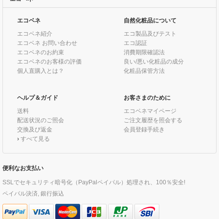
エコベネ
自然化粧品について
エコベネ紹介
エコ製品及びテスト
エコベネ お問い合わせ
エコ認証
エコベネのお約束
消費期限確認法
エコベネのお客様の評価
良い/悪い化粧品の成分
個人直購入とは？
化粧品保管方法
ヘルプ＆ガイド
お客さまのために
送料
エコベネマイページ
配送状況のご照会
ご注文履歴を照会する
交換及び返金
会員登録手続き
›
すべて見る
便利なお支払い
SSLでセキュリティ暗号化（PayPalペイパル）処理され、100％安全!
ペイパル決済, 銀行振込