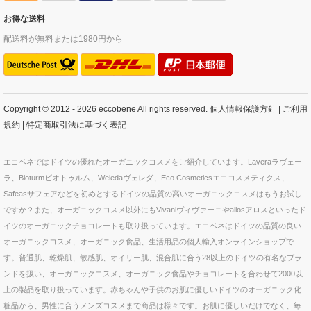
お得な送料
配送料が無料または1980円から
Copyright © 2012 - 2026 eccobene All rights reserved.
個人情報保護方針
|
ご利用
規約
|
特定商取引法に基づく表記
エコベネではドイツの優れたオーガニックコスメをご紹介しています。Laveraラヴェー
ラ、Bioturmビオトゥルム、Weledaヴェレダ、Eco Cosmeticsエココスメティクス、
Safeasサフェアなどを初めとするドイツの品質の高いオーガニックコスメはもうお試し
ですか？また、オーガニックコスメ以外にもVivaniヴィヴァーニやallosアロスといったド
イツのオーガニックチョコレートも取り扱っています。エコベネはドイツの品質の良い
オーガニックコスメ、オーガニック食品、生活用品の個人輸入オンラインショップで
す。普通肌、乾燥肌、敏感肌、オイリー肌、混合肌に合う28以上のドイツの有名なブラ
ンドを扱い、オーガニックコスメ、オーガニック食品やチョコレートを合わせて2000以
上の製品を取り扱っています。赤ちゃんや子供のお肌に優しいドイツのオーガニック化
粧品から、男性に合うメンズコスメまで商品は様々です。お肌に優しいだけでなく、毎