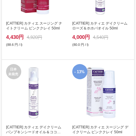
[
CATTIER
] カティエ スージング ナ
[
CATTIER
] カティエ デイクリーム
イトクリーム ピンククレイ 50ml
ローズ＆ホホバオイル 50ml
4,430
円
4,000
円
4,920円
4,540円
(88.6 円 / l)
(80.0 円 / l)
日本
- 13%
未発売
[
CATTIER
] カティエ デイクリーム
[
CATTIER
] カティエ スージング デ
パンプキンシードオイル＆ココナ
イクリーム ピンククレイ 50ml