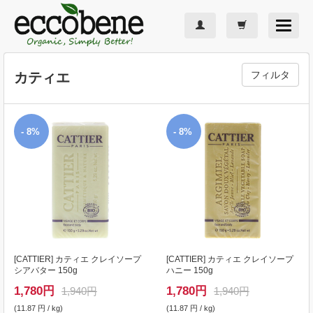
Toggle
navigat
フィルタ
カティエ
- 8%
- 8%
[
CATTIER
] カティエ クレイソープ
[
CATTIER
] カティエ クレイソープ
シアバター 150g
ハニー 150g
1,780
円
1,780
円
1,940円
1,940円
(11.87 円 / kg)
(11.87 円 / kg)