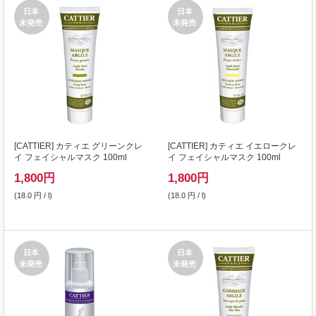
日本
日本
未発売
未発売
[
CATTIER
] カティエ グリーンクレ
[
CATTIER
] カティエ イエロークレ
イ フェイシャルマスク 100ml
イ フェイシャルマスク 100ml
1,800
円
1,800
円
(18.0 円 / l)
(18.0 円 / l)
日本
日本
未発売
未発売