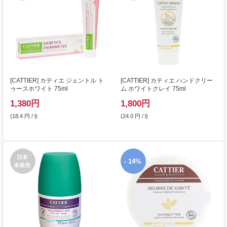
[
CATTIER
] カティエ ジェントル ト
[
CATTIER
] カティエ ハンドクリー
ゥースホワイト 75ml
ム ホワイトクレイ 75ml
1,380
円
1,800
円
(18.4 円 / l)
(24.0 円 / l)
日本
- 14%
未発売