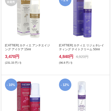
- 2%
未発売
[
CATTIER
] カティエ アンチエイジ
[
CATTIER
] カティエ リジェネレイ
ング アイケア 15ml
ティング ナイトクリーム 50ml
3,470
円
4,840
円
4,920円
(231.33 円 / l)
(96.8 円 / l)
- 10%
- 12%