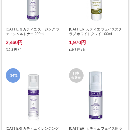
[
CATTIER
] カティエ スージング フ
[
CATTIER
] カティエ フェイススク
ェイシャルトナー 200ml
ラブ ホワイトクレイ 100ml
2,460
円
1,970
円
(12.3 円 / l)
(19.7 円 / l)
日本
- 14%
未発売
[
CATTIER
] カティエ クレンジング
[
CATTIER
] カティエ フェイス用 ク