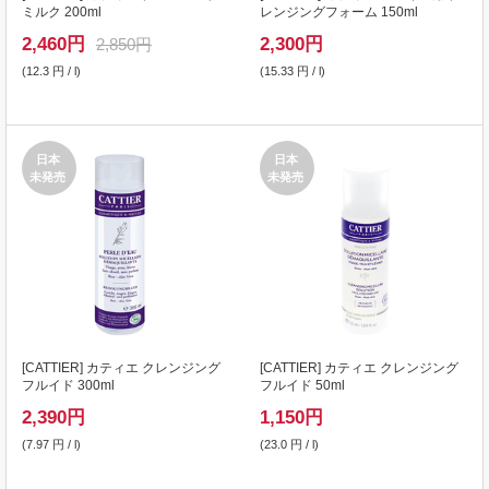
ミルク 200ml
レンジングフォーム 150ml
2,460
円
2,300
円
2,850円
(12.3 円 / l)
(15.33 円 / l)
日本
日本
未発売
未発売
[
CATTIER
] カティエ クレンジング
[
CATTIER
] カティエ クレンジング
フルイド 300ml
フルイド 50ml
2,390
円
1,150
円
(7.97 円 / l)
(23.0 円 / l)