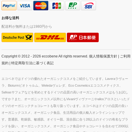
お得な送料
配送料が無料または1980円から
Copyright © 2012 - 2026 eccobene All rights reserved.
個人情報保護方針
|
ご利用
規約
|
特定商取引法に基づく表記
エコベネではドイツの優れたオーガニックコスメをご紹介しています。Laveraラヴェー
ラ、Bioturmビオトゥルム、Weledaヴェレダ、Eco Cosmeticsエココスメティクス、
Safeasサフェアなどを初めとするドイツの品質の高いオーガニックコスメはもうお試し
ですか？また、オーガニックコスメ以外にもVivaniヴィヴァーニやallosアロスといったド
イツのオーガニックチョコレートも取り扱っています。エコベネはドイツの品質の良い
オーガニックコスメ、オーガニック食品、生活用品の個人輸入オンラインショップで
す。普通肌、乾燥肌、敏感肌、オイリー肌、混合肌に合う28以上のドイツの有名なブラ
ンドを扱い、オーガニックコスメ、オーガニック食品やチョコレートを合わせて2000以