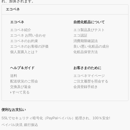
れ、加算されます。
エコベネ
エコベネ
自然化粧品について
エコベネ紹介
エコ製品及びテスト
エコベネ お問い合わせ
エコ認証
エコベネのお約束
消費期限確認法
エコベネのお客様の評価
良い/悪い化粧品の成分
個人直購入とは？
化粧品保管方法
ヘルプ＆ガイド
お客さまのために
送料
エコベネマイページ
配送状況のご照会
ご注文履歴を照会する
交換及び返金
会員登録手続き
›
すべて見る
便利なお支払い
SSLでセキュリティ暗号化（PayPalペイパル）処理され、100％安全!
ペイパル決済, 銀行振込