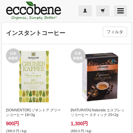
Toggle
navigat
フィルタ
インスタントコーヒー
日本
日本
未発売
未発売
[
SONNENTOR
] ゾネントア グリー
[
NATURATA
] Naturata エスプレッ
ンコーヒー 18×3g
ソコーヒー スティック 25×2g
900
円
1,300
円
(300.0 円 / kg)
(650.0 円 / kg)