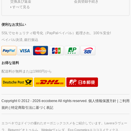
交換及び返金
会員登録手続き
›
すべて見る
便利なお支払い
SSLでセキュリティ暗号化（PayPalペイパル）処理され、100％安全!
ペイパル決済, 銀行振込
お得な送料
配送料が無料または1980円から
Copyright © 2012 - 2026 eccobene All rights reserved.
個人情報保護方針
|
ご利用
規約
|
特定商取引法に基づく表記
エコベネではドイツの優れたオーガニックコスメをご紹介しています。Laveraラヴェー
ラ、Bioturmビオトゥルム、Weledaヴェレダ、Eco Cosmeticsエココスメティクス、