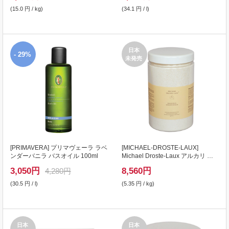
(15.0 円 / kg)
(34.1 円 / l)
日本
- 29%
未発売
[
PRIMAVERA
] プリマヴェーラ ラベ
[
MICHAEL-DROSTE-LAUX
]
ンダーバニラ バスオイル 100ml
Michael Droste-Laux アルカリ デ
トックス天然石バスソルト 1600g
3,050
円
8,560
円
4,280円
(30.5 円 / l)
(5.35 円 / kg)
日本
日本