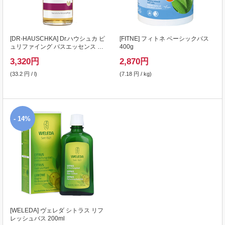
[
DR-HAUSCHKA
] Dr.ハウシュカ ピ
[
FITNE
] フィトネ ベーシックバス
ュリファイング バスエッセンス セ
400g
ージ 100ml
3,320
円
2,870
円
(33.2 円 / l)
(7.18 円 / kg)
- 14%
[
WELEDA
] ヴェレダ シトラス リフ
レッシュバス 200ml