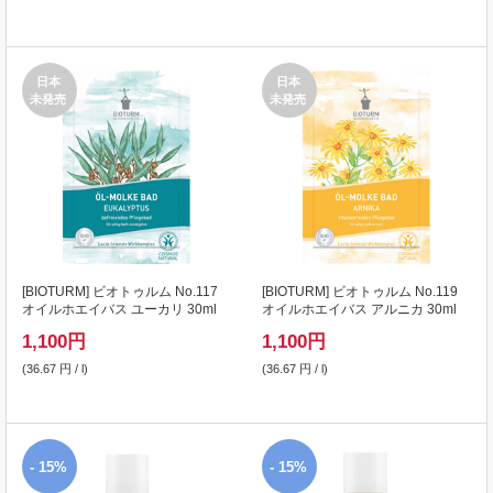
日本
日本
未発売
未発売
[
BIOTURM
] ビオトゥルム No.117
[
BIOTURM
] ビオトゥルム No.119
オイルホエイバス ユーカリ 30ml
オイルホエイバス アルニカ 30ml
1,100
円
1,100
円
(36.67 円 / l)
(36.67 円 / l)
- 15%
- 15%