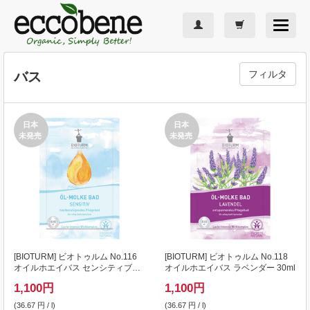
Toggle
navigat
フィルタ
バス
日本
日本
未発売
未発売
[
BIOTURM
] ビオトゥルム No.116
[
BIOTURM
] ビオトゥルム No.118
オイルホエイバス センシティブ
オイルホエイバス ラベンダー 30ml
30ml
1,100
円
1,100
円
(36.67 円 / l)
(36.67 円 / l)