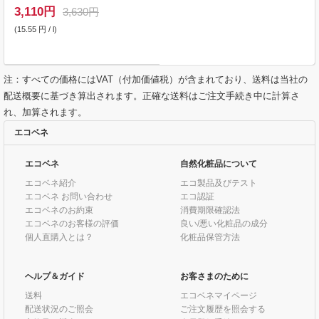
3,110
円
3,630円
(15.55 円 / l)
注：すべての価格にはVAT（付加価値税）が含まれており、送料は当社の
配送概要に基づき算出されます。正確な送料はご注文手続き中に計算さ
れ、加算されます。
エコベネ
エコベネ
自然化粧品について
エコベネ紹介
エコ製品及びテスト
エコベネ お問い合わせ
エコ認証
エコベネのお約束
消費期限確認法
エコベネのお客様の評価
良い/悪い化粧品の成分
個人直購入とは？
化粧品保管方法
ヘルプ＆ガイド
お客さまのために
送料
エコベネマイページ
配送状況のご照会
ご注文履歴を照会する