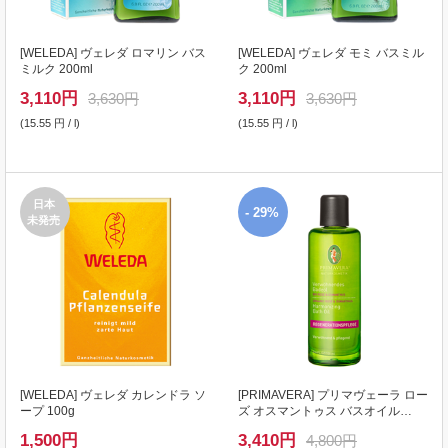
[
WELEDA
] ヴェレダ ロマリン バス
[
WELEDA
] ヴェレダ モミ バスミル
ミルク 200ml
ク 200ml
3,110
円
3,110
円
3,630円
3,630円
(15.55 円 / l)
(15.55 円 / l)
日本
- 29%
未発売
[
WELEDA
] ヴェレダ カレンドラ ソ
[
PRIMAVERA
] プリマヴェーラ ロー
ープ 100g
ズ オスマントゥス バスオイル
100ml
1,500
円
3,410
円
4,800円