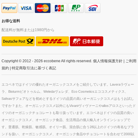
お得な送料
配送料が無料または1980円から
Copyright © 2012 - 2026 eccobene All rights reserved.
個人情報保護方針
|
ご利用
規約
|
特定商取引法に基づく表記
エコベネではドイツの優れたオーガニックコスメをご紹介しています。Laveraラヴェー
ラ、Bioturmビオトゥルム、Weledaヴェレダ、Eco Cosmeticsエココスメティクス、
Safeasサフェアなどを初めとするドイツの品質の高いオーガニックコスメはもうお試し
ですか？また、オーガニックコスメ以外にもVivaniヴィヴァーニやallosアロスといったド
イツのオーガニックチョコレートも取り扱っています。エコベネはドイツの品質の良い
オーガニックコスメ、オーガニック食品、生活用品の個人輸入オンラインショップで
す。普通肌、乾燥肌、敏感肌、オイリー肌、混合肌に合う28以上のドイツの有名なブラ
ンドを扱い、オーガニックコスメ、オーガニック食品やチョコレートを合わせて2000以