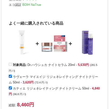
エコ認証
BDIH
NaTrue
よく一緒に購入されている商品
+
+
対象商品:
Dr.ハウシュカ ナイトセラム 20ml -
5,630円
(281.5
円 / l)
ラヴェーラ マイエイジ リジェネレイティング ナイトクリー
ム 50ml
-
3,620円
(72.4 円 / l)
カティエ リジェネレイティング ナイトクリーム 50ml
-
4,840
円
(96.8 円 / l)
8,460円
総額: