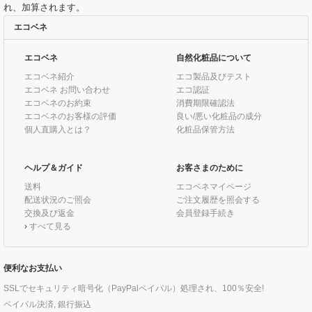
れ、加算されます。
エコベネ
エコベネ
自然化粧品について
エコベネ紹介
エコ製品及びテスト
エコベネ お問い合わせ
エコ認証
エコベネのお約束
消費期限確認法
エコベネのお客様の評価
良い/悪い化粧品の成分
個人直購入とは？
化粧品保管方法
ヘルプ＆ガイド
お客さまのために
送料
エコベネマイページ
配送状況のご照会
ご注文履歴を照会する
交換及び返金
会員登録手続き
›
すべて見る
便利なお支払い
SSLでセキュリティ暗号化（PayPalペイパル）処理され、100％安全!
ペイパル決済, 銀行振込