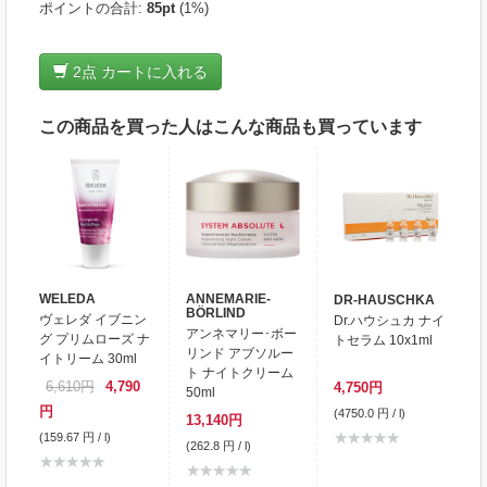
ポイントの合計:
85
pt
(1%)
2
点 カートに入れる
この商品を買った人はこんな商品も買っています
WELEDA
ANNEMARIE-
DR-HAUSCHKA
BÖRLIND
ヴェレダ イブニン
Dr.ハウシュカ ナイ
アンネマリー･ボー
グ プリムローズ ナ
トセラム 10x1ml
リンド アブソルー
イトリーム 30ml
ト ナイトクリーム
6,610円
4,790
4,750円
50ml
円
(4750.0 円 / l)
13,140円
(159.67 円 / l)
(262.8 円 / l)